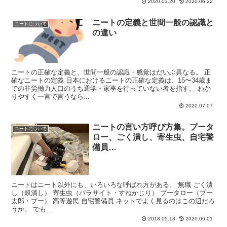
2020.03.20
2020.06.22
ニートの定義と世間一般の認識と
ニートについて
の違い
ニートの正確な定義と、世間一般の認識・感覚はだいぶ異なる。 正
確なニートの定義 日本におけるニートの正確な定義は、15〜34歳ま
での非労働力人口のうち通学・家事を行っていない者を指す。 わか
りやすく一言で言うなら...
2020.07.07
ニートの言い方呼び方集。プータ
ニートについて
ロー、ごく潰し、寄生虫、自宅警
備員…
ニートはニート以外にも、いろいろな呼ばれ方がある。 無職 ごく潰
し（穀潰し） 寄生虫（パラサイト・すねかじり） プータロー（プー
太郎・プー） 高等遊民 自宅警備員 ネットでよく見るのはこの辺だろ
うか。 でも...
2018.05.18
2020.06.01